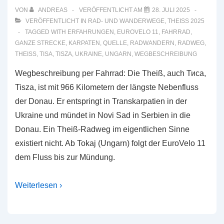
VON
ANDREAS
VERÖFFENTLICHT AM
28. JULI 2025
VERÖFFENTLICHT IN
RAD- UND WANDERWEGE
,
THEISS 2025
TAGGED WITH
ERFAHRUNGEN
,
EUROVELO 11
,
FAHRRAD
,
GANZE STRECKE
,
KARPATEN
,
QUELLE
,
RADWANDERN
,
RADWEG
,
THEISS
,
TISA
,
TISZA
,
UKRAINE
,
UNGARN
,
WEGBESCHREIBUNG
Wegbeschreibung per Fahrrad: Die Theiß, auch Тиса,
Tisza, ist mit 966 Kilometern der längste Nebenfluss
der Donau. Er entspringt in Transkarpatien in der
Ukraine und mündet in Novi Sad in Serbien in die
Donau. Ein Theiß-Radweg im eigentlichen Sinne
existiert nicht. Ab Tokaj (Ungarn) folgt der EuroVelo 11
dem Fluss bis zur Mündung.
Weiterlesen ›