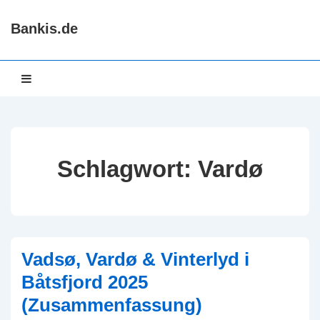
↓
Bankis.de
Zum
Inhalt
Hauptnavigation
MENÜ
Schlagwort:
Vardø
Vadsø, Vardø & Vinterlyd i
Båtsfjord 2025
(Zusammenfassung)