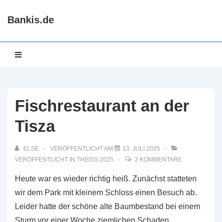
↓
Bankis.de
Zum
Inhalt
Hauptnavigation
MENÜ
Fischrestaurant an der
Tisza
ELSE
VERÖFFENTLICHT AM
13. JULI 2025
VERÖFFENTLICHT IN
THEISS 2025
2 KOMMENTARE
Heute war es wieder richtig heiß. Zunächst statteten
wir dem Park mit kleinem Schloss einen Besuch ab.
Leider hatte der schöne alte Baumbestand bei einem
Sturm vor einer Woche ziemlichen Schaden