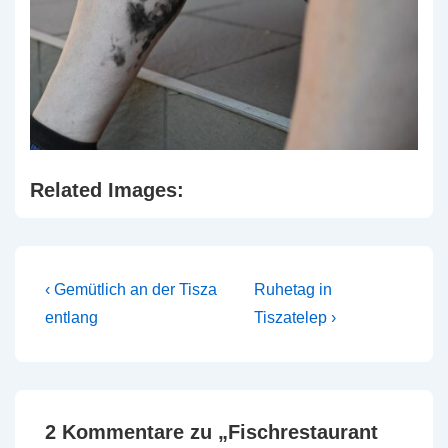
Related Images:
Beitragsnavigation
Vorheriger
Nächster
‹ Gemütlich an der Tisza
Ruhetag in
Beitrag
Beitrag
entlang
Tiszatelep ›
ist
ist
2 Kommentare zu „
Fischrestaurant